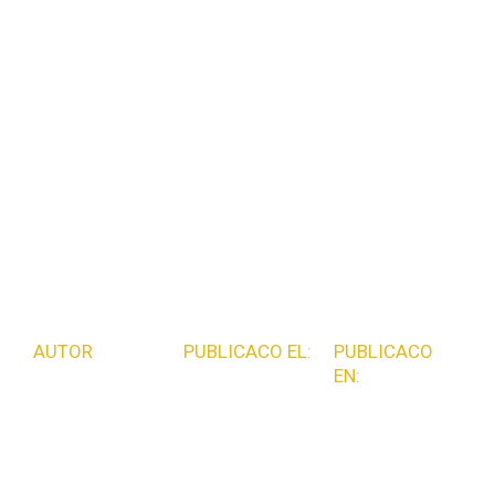
Un nuevo
comienzo a
través de la
formación
AUTOR
PUBLICACO EL:
PUBLICACO
EN:
Corporación
agosto 14,
Resocializació
Industrial
2024
n
Minuto de
Dios