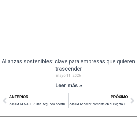
Alianzas sostenibles: clave para empresas que quieren
trascender
mayo 11, 2026
Leer más »
Prev
N
ANTERIOR
PRÓXIMO
ZASCA RENACER: Una segunda oportunidad a través de la formación
ZASCA Renacer presente en el Bogotá Fashion Week